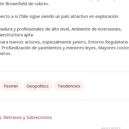
nte Brownfield de cobre».
cto a si Chile sigue siendo un país atractivo en exploración:
 madura y profesionales de alto nivel, Ambiente de inversiones,
raestructura apta.
s para nuevos actores, especialmente juniors, Entorno Regulatorio
, Profundización de yacimientos y menores leyes, Mayores costo
neros.
Fexmin
Geopolitics
Tendencies
s: Retrasos y Sobrecostos
NEXT POST