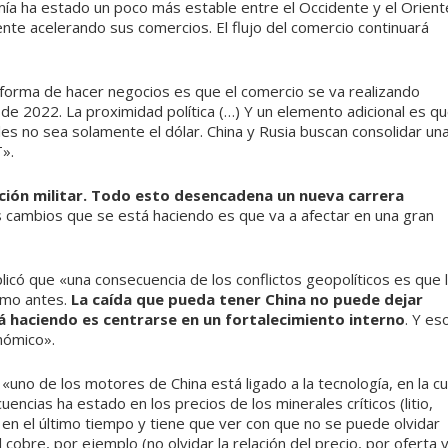
ía ha estado un poco más estable entre el Occidente y el Orient
te acelerando sus comercios. El flujo del comercio continuará
forma de hacer negocios es que el comercio se va realizando
e 2022. La proximidad política (…) Y un elemento adicional es q
es no sea solamente el dólar. China y Rusia buscan consolidar un
».
ción militar. Todo esto desencadena un nueva carrera
s cambios que se está haciendo es que va a afectar en una gran
licó que «una consecuencia de los conflictos geopolíticos es que 
omo antes.
La caída que pueda tener China no puede dejar
á haciendo es centrarse en un fortalecimiento interno
. Y es
nómico».
«uno de los motores de China está ligado a la tecnología, en la cu
ncias ha estado en los precios de los minerales críticos (litio,
do en el último tiempo y tiene que ver con que no se puede olvidar
bre, por ejemplo (no olvidar la relación del precio, por oferta 