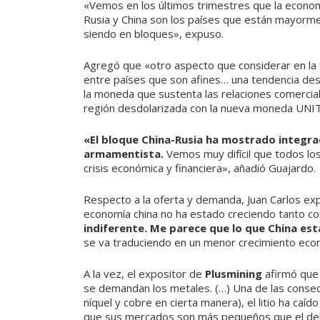
«Vemos en los últimos trimestres que la econom
Rusia y China son los países que están mayormen
siendo en bloques», expuso.
Agregó que «otro aspecto que considerar en la 
entre países que son afines… una tendencia desd
la moneda que sustenta las relaciones comercial
región desdolarizada con la nueva moneda UNIT
«El bloque China-Rusia ha mostrado integra
armamentista.
Vemos muy difícil que todos lo
crisis económica y financiera», añadió Guajardo.
Respecto a la oferta y demanda, Juan Carlos exp
economía china no ha estado creciendo tanto c
indiferente. Me parece que lo que China est
se va traduciendo en un menor crecimiento eco
A la vez, el expositor de
Plusmining
afirmó que 
se demandan los metales. (…) Una de las consecue
níquel y cobre en cierta manera), el litio ha caí
que sus mercados son más pequeños que el del co