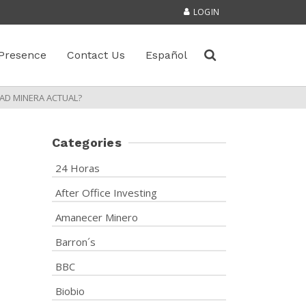
LOGIN
Presence
Contact Us
Español
DAD MINERA ACTUAL?
Categories
24 Horas
After Office Investing
Amanecer Minero
Barron´s
BBC
Biobio