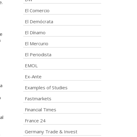
e.
El Comercio
El Demócrata
El Dínamo
ue
a
El Mercurio
El Periodista
EMOL
Ex-Ante
la
Examples of Studies
o
Fastmarkets
Financial Times
al
France 24
Germany Trade & Invest
y