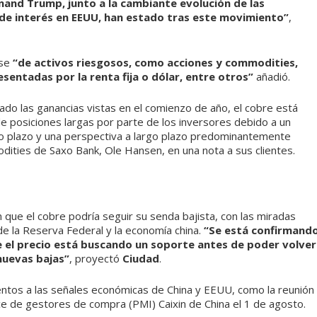
nand Trump, junto a la cambiante evolución de las
 de interés en EEUU, han estado tras este movimiento”
,
rse
“de activos riesgosos, como acciones y commodities,
sentadas por la renta fija o dólar, entre otros”
añadió.
rado las ganancias vistas en el comienzo de año, el cobre está
de posiciones largas por parte de los inversores debido a un
to plazo y una perspectiva a largo plazo predominantemente
odities de Saxo Bank, Ole Hansen, en una nota a sus clientes.
 que el cobre podría seguir su senda bajista, con las miradas
de la Reserva Federal y la economía china.
“Se está confirmand
 el precio está buscando un soporte antes de poder volver
 nuevas bajas”
, proyectó
Ciudad
.
ntos a las señales económicas de China y EEUU, como la reunión
ice de gestores de compra (PMI) Caixin de China el 1 de agosto.