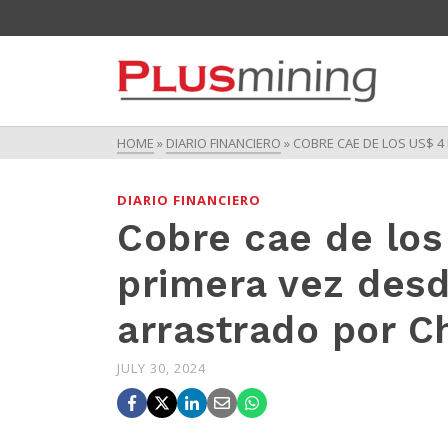
HOME
»
DIARIO FINANCIERO
»
COBRE CAE DE LOS US$ 4
DIARIO FINANCIERO
Cobre cae de los 
primera vez desd
arrastrado por C
JULY 30, 2024