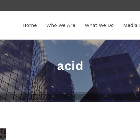
Home
Who We Are
What We Do
Media 
acid