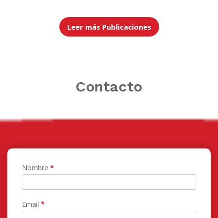
Leer más Publicaciones
Contacto
Contacto
Nombre
*
Email
*