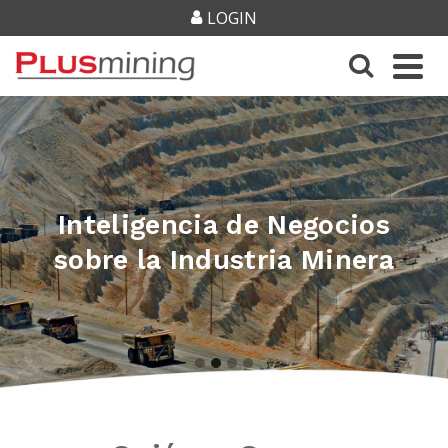
LOGIN
Inteligencia de Negocios
sobre la Industria Minera
Go
Go
Go
Go
to
to
to
to
slide
slide
slide
slide
1
2
3
4