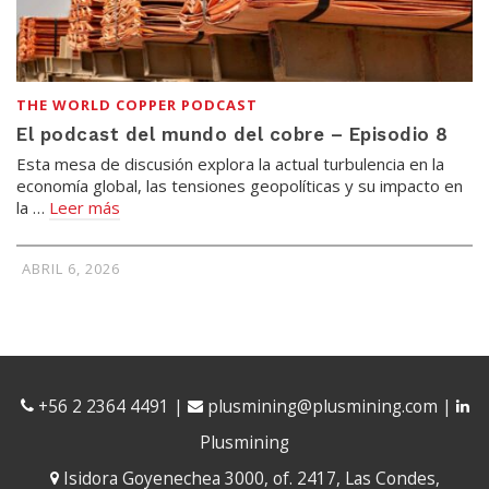
THE WORLD COPPER PODCAST
El podcast del mundo del cobre – Episodio 8
Esta mesa de discusión explora la actual turbulencia en la
economía global, las tensiones geopolíticas y su impacto en
la …
Leer más
ABRIL 6, 2026
+56 2 2364 4491
|
plusmining@plusmining.com
|
Plusmining
Isidora Goyenechea 3000, of. 2417, Las Condes,