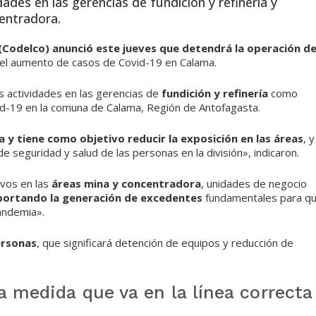
dades en las gerencias de fundición y refinería y
entradora.
 (Codelco) anunció este jueves que detendrá la operación d
el aumento de casos de Covid-19 en Calama.
 actividades en las gerencias de
fundición y refinería
como
id-19 en la comuna de Calama, Región de Antofagasta.
a y tiene como objetivo reducir la exposición en las áreas
, y
e seguridad y salud de las personas en la división», indicaron.
ivos en las
áreas mina y concentradora
, unidades de negocio
portando la generación de excedentes
fundamentales para q
andemia».
ersonas
, que significará detención de equipos y reducción de
a medida que va en la línea correcta