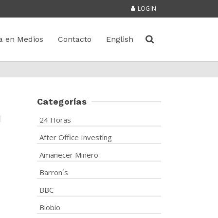
LOGIN
a en Medios
Contacto
English
Categorías
n
24 Horas
After Office Investing
Amanecer Minero
Barron´s
BBC
Biobio