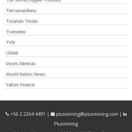
Tierramarillano
Tocando Teclas
Transelec
TVN
UNAB
Voces Mineras
World Nation News
Yahoo Finance
+56 2 2364 4491
|
plusmining@plusmining.com
|
Plusmining