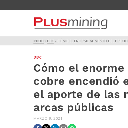
INICIO
»
BBC
»
CÓMO EL ENORME AUMENTO DEL PRECIO D
BBC
Cómo el enorme 
cobre encendió e
el aporte de las 
arcas públicas
MARZO 9, 2021