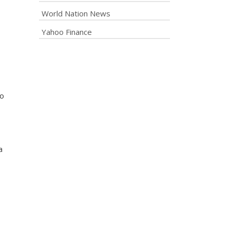
World Nation News
Yahoo Finance
mo
a