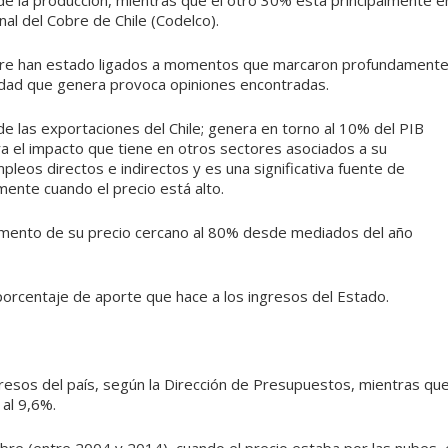
de la producción, mientras que el otro 30% está principalmente e
al del Cobre de Chile (Codelco).
 cobre han estado ligados a momentos que marcaron profundament
bilidad que genera provoca opiniones encontradas.
de las exportaciones del Chile; genera en torno al 10% del PIB
ra el impacto que tiene en otros sectores asociados a su
leos directos e indirectos y es una significativa fuente de
mente cuando el precio está alto.
umento de su precio cercano al 80% desde mediados del año
 porcentaje de aporte que hace a los ingresos del Estado.
resos del país, según la Dirección de Presupuestos, mientras qu
 al 9,6%.