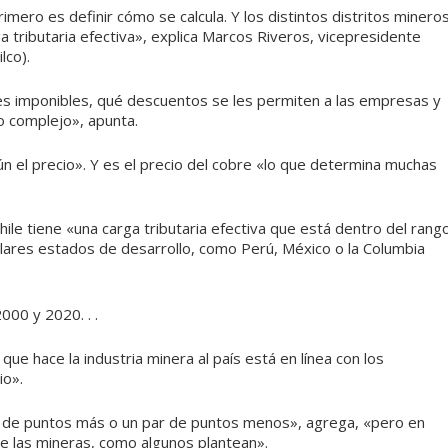
rimero es definir cómo se calcula. Y los distintos distritos minero
a tributaria efectiva», explica Marcos Riveros, vicepresidente
lco).
es imponibles, qué descuentos se les permiten a las empresas y
 complejo», apunta.
ún el precio». Y es el precio del cobre «lo que determina muchas
hile tiene «una carga tributaria efectiva que está dentro del rang
ilares estados de desarrollo, como Perú, México o la Columbia
que hace la industria minera al país está en línea con los
io».
par de puntos más o un par de puntos menos», agrega, «pero en
e las mineras, como algunos plantean».