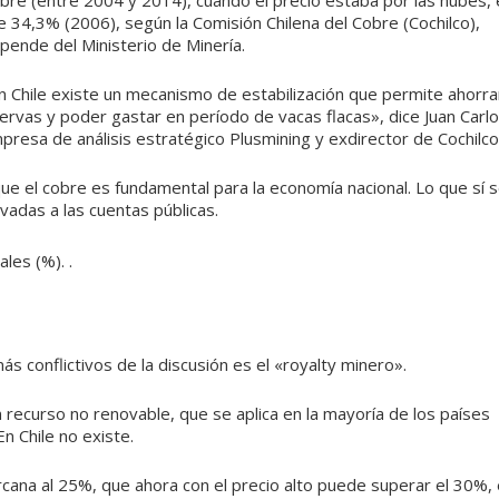
obre (entre 2004 y 2014), cuando el precio estaba por las nubes, 
e 34,3% (2006), según la Comisión Chilena del Cobre (Cochilco),
pende del Ministerio de Minería.
en Chile existe un mecanismo de estabilización que permite ahorra
servas y poder gastar en período de vacas flacas», dice Juan Carl
presa de análisis estratégico Plusmining y exdirector de Cochilco
que el cobre es fundamental para la economía nacional. Lo que sí 
vadas a las cuentas públicas.
s conflictivos de la discusión es el «royalty minero».
 recurso no renovable, que se aplica en la mayoría de los países
n Chile no existe.
rcana al 25%, que ahora con el precio alto puede superar el 30%, 