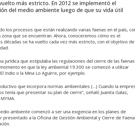
a vuelto más estricto. En 2012 se implementó el
ión del medio ambiente luego de que su vida útil
o los procesos que están realizando varias faenas en el país, co
 la zona que se encuentran. Ahora, conoceremos cómo es el
as décadas se ha vuelto cada vez más estricto, con el objetivo de
idad.
 jurídica que estipulaba las regulaciones del cierre de las faenas
momento en que la ley ambiental 19.300 se comenzó a utilizar
l Indio o la Mina Lo Aguirre, por ejemplo.
roductivo que incorpora normas ambientales (…) Cuando la empre
s tenía que presentar su plan de cierre”, señaló Juanita Galaz,
e MYMA.
medio ambiente comenzó a ser una exigencia en los planes de
r presentado a la Oficina de Gestión Ambiental y Cierre de Faena
ción.