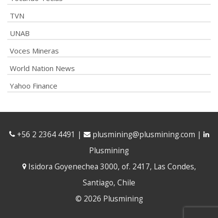
TVN
UNAB
Voces Mineras
World Nation News
Yahoo Finance
+56 2 2364 4491
|
plusmining@plusmining.com
|
Plusmining
Isidora Goyenechea 3000, of. 2417, Las Condes,
Santiago, Chile
© 2026 Plusmining