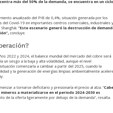
ncentra más del 50% de la demanda, se encuentra en un cicl
miento anualizado del PIB de 0,4%, situación generada por los
es del Covid-19 en importantes centros comerciales, industriales 
e Shanghái.
“Este escenario generó la destrucción de demand
ión”,
concluye.
peración?
años 2022 y 2024, el balance mundial del mercado del cobre será
a un sesgo a la baja y alta volatilidad, aunque el nivel
situación comenzaría a cambiar a partir del 2025, cuando la
lidad y la generación de energías limpias ambientalmente aceler
ay.
nzar a tornarse deficitario y presionaría el precio al alza. “
Cab
 mineros a materializarse en el periodo 2024-2030 es
nto de la oferta ligeramente por debajo de la demanda”, resalta.