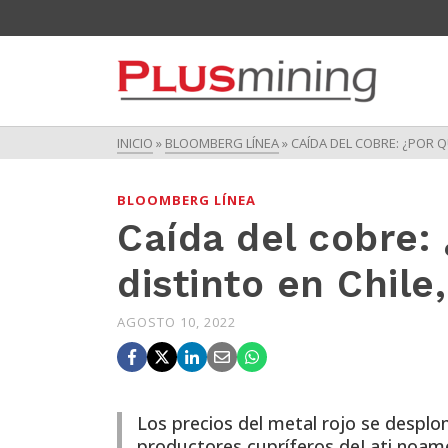
INICIO
»
BLOOMBERG LÍNEA
»
CAÍDA DEL COBRE: ¿POR Q
BLOOMBERG LÍNEA
Caída del cobre:
distinto en Chile
AGOSTO 10, 2022
Los precios del metal rojo se despl
productores cupríferos deLati noamér