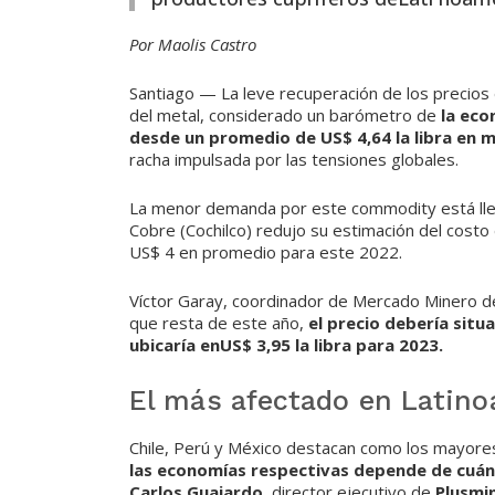
Por Maolis Castro
Santiago — La leve recuperación de los precios d
del metal, considerado un barómetro de
la eco
desde un promedio de US$ 4,64 la libra en ma
racha impulsada por las tensiones globales.
La menor demanda por este commodity está lleva
Cobre (Cochilco) redujo su estimación del costo
US$ 4 en promedio para este 2022.
Víctor Garay, coordinador de Mercado Minero de 
que resta de este año,
el precio debería situ
ubicaría enUS$ 3,95 la libra para 2023.
El más afectado en Latin
Chile, Perú y México destacan como los mayores
las economías respectivas depende de cuánt
Carlos Guajardo
, director ejecutivo de
Plusmin