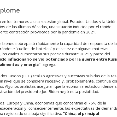
splome
á en los temores a una recesión global. Estados Unidos y la Unión
os de las últimas décadas, una situación inducida por el rápido
uerte contracción provocada por la pandemia en 2021.
de bienes sobrepasó rápidamente la capacidad de respuesta de la
ándose “cuellos de botellas” y escasez de algunas materias
, los cuales aumentaron sus precios durante 2021 y parte del
ciclo inflacionario se vio potenciado por la guerra entre Rusi
s alimentos y energía”
, agrega.
dos Unidos (FED) realizó agresivas y sucesivas subidas de la tas
ó un nivel que se considera recesivo y, probablemente, continúe co
ño. Algunos analistas aseguran que la economía estadounidense 
tración del presidente Joe Biden negó esta posibilidad.
s, Europa y China, economías que concentran el 75% de la
esaceleración y, consecuentemente, las expectativas de demand
a registrado una baja significativa.
“China, el principal