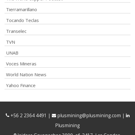
Tierramarillano
Tocando Teclas
Transelec
TVN
UNAB
Voces Mineras
World Nation News
Yahoo Finance
+56 2 2364 4491
|
plusmining@plusmining.com
|
Plusmining