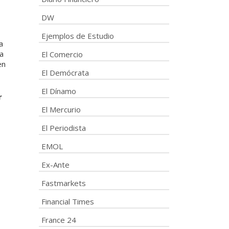
DW
Ejemplos de Estudio
a
 a
El Comercio
en
El Demócrata
El Dínamo
r
El Mercurio
El Periodista
EMOL
Ex-Ante
Fastmarkets
Financial Times
France 24