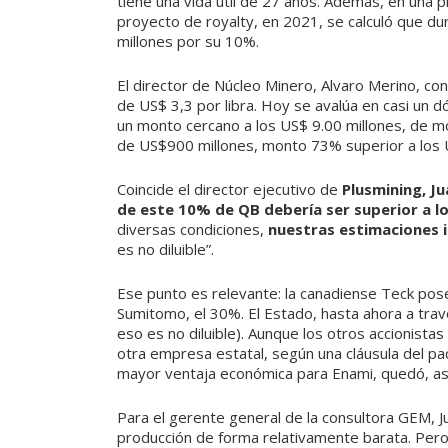
tiene una vida útil de 27 años. Además, en una p
proyecto de royalty, en 2021, se calculó que dur
millones por su 10%.
El director de Núcleo Minero, Alvaro Merino, con
de US$ 3,3 por libra. Hoy se avalúa en casi un dó
un monto cercano a los US$ 9.00 millones, de 
de US$900 millones, monto 73% superior a los U
Coincide el director ejecutivo de
Plusmining, J
de este 10% de QB debería ser superior a l
diversas condiciones,
nuestras estimaciones 
es no diluible”.
Ese punto es relevante: la canadiense Teck pos
Sumitomo, el 30%. El Estado, hasta ahora a tra
eso es no diluible). Aunque los otros accionista
otra empresa estatal, según una cláusula del pa
mayor ventaja económica para Enami, quedó, así
Para el gerente general de la consultora GEM, J
producción de forma relativamente barata. Pero