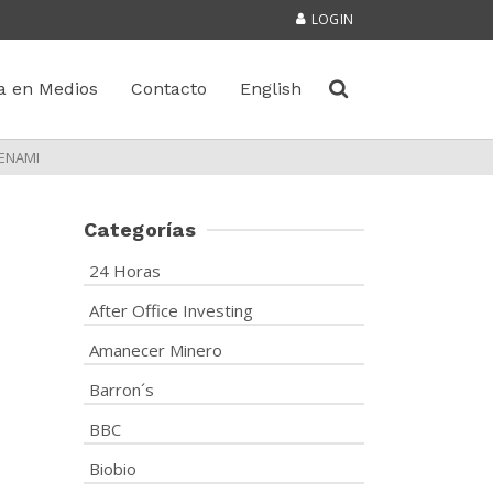
LOGIN
a en Medios
Contacto
English
 ENAMI
Categorías
24 Horas
After Office Investing
Amanecer Minero
Barron´s
BBC
Biobio