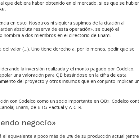
al que debiera haber obtenido en el mercado, si es que se hubie
a”.
ncia en esto. Nosotros ni siquiera supimos de la citación al
guarden absoluta reserva de esta operación», se quejó el
o nombra a dos miembros en el directorio de Enami.
del valor (…). Uno tiene derecho a, por lo menos, pedir que se
iderando la inversión realizada y el monto pagado por Codelco,
olar una valoración para QB basándose en la cifra de esta
ciamiento del proyecto y otros insumos que en conjunto implican u
ación con Codelco como un socio importante en QB». Codelco con
 Cariola; Enami, de BTG Pactual y A-C-R.
mendo negocio»
rá el equivalente a poco más de 2% de su producción actual (entre