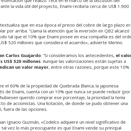
resentación que realizó Teck en el marco de la discusión del
ante la vida útil del proyecto, Enami recibiría cerca de US$ 1.900
textualiza que en esa época el precio del cobre de largo plazo er
lar por arriba. “Llama la atención que la inversión en QB2 alcanzó
modo tal que el 10% que Enami posee en esa compañía es del ord
S$ 520 millones que considera el acuerdo», advierte Merino.
uan Carlos Guajardo
. “Si consideramos los antecedentes,
el valo
os US$ 520 millones
. Aunque las valorizaciones están sujetas a
indican un valor mayor
, entre otras razones, porque este 10%
ee el 60% de la propiedad de Quebrada Blanca; la japonesa
vés de Enami, cuenta con un 10% que nunca se puede reducir (por
s hubiesen querido comprar ese porcentaje, la prioridad la tenía
cto de accionistas. Una licitación, de donde se pudo obtener una
, fuera de las opciones.
uan Ignacio Guzmán, «Codelco adquiere un nivel significativo de
 tal vez lo más preocupante es que Enami vende su principal