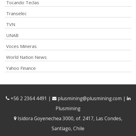
Tocando Teclas
Transelec
TVN
UNAB
Voces Mineras
World Nation News
Yahoo Finance
+56 2 2364 4491
|
plusmining@plusmining.com
|
Plusmining
Isidora Goyenechea 3000, of. 2417, Las Condes,
Santiago, Chile