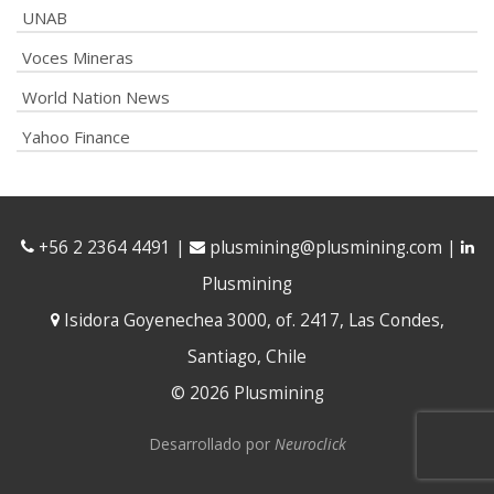
UNAB
Voces Mineras
World Nation News
Yahoo Finance
+56 2 2364 4491
|
plusmining@plusmining.com
|
Plusmining
Isidora Goyenechea 3000, of. 2417, Las Condes,
Santiago, Chile
© 2026 Plusmining
Desarrollado por
Neuroclick