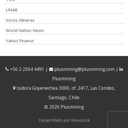
UNAB
Voces Mineras
World Nation News
Yahoo Finance
+56 2 2364 4491
|
plusmining@plusmining.com
|
Plusmining
Isidora Goyenechea 3000, of. 2417, Las Condes,
Santiago, Chile
© 2026 Plusmining
Desarrollado por
Neuroclick