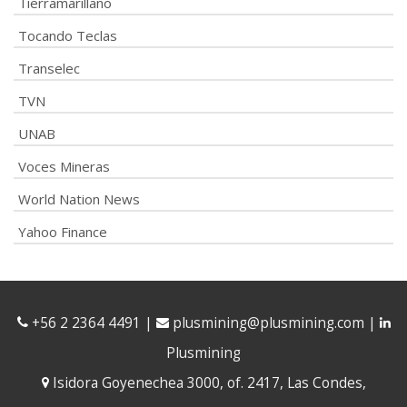
Tierramarillano
Tocando Teclas
Transelec
TVN
UNAB
Voces Mineras
World Nation News
Yahoo Finance
+56 2 2364 4491
|
plusmining@plusmining.com
|
Plusmining
Isidora Goyenechea 3000, of. 2417, Las Condes,