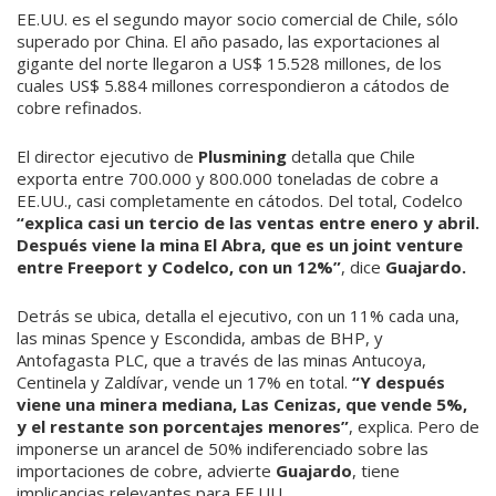
EE.UU. es el segundo mayor socio comercial de Chile, sólo
superado por China. El año pasado, las exportaciones al
gigante del norte llegaron a US$ 15.528 millones, de los
cuales US$ 5.884 millones correspondieron a cátodos de
cobre refinados.
El director ejecutivo de
Plusmining
detalla que Chile
exporta entre 700.000 y 800.000 toneladas de cobre a
EE.UU., casi completamente en cátodos. Del total, Codelco
“explica casi un tercio de las ventas entre enero y abril.
Después viene la mina El Abra, que es un joint venture
entre Freeport y Codelco, con un 12%”
, dice
Guajardo.
Detrás se ubica, detalla el ejecutivo, con un 11% cada una,
las minas Spence y Escondida, ambas de BHP, y
Antofagasta PLC, que a través de las minas Antucoya,
Centinela y Zaldívar, vende un 17% en total.
“Y después
viene una minera mediana, Las Cenizas, que vende 5%,
y el restante son porcentajes menores”
, explica. Pero de
imponerse un arancel de 50% indiferenciado sobre las
importaciones de cobre, advierte
Guajardo
, tiene
implicancias relevantes para EE.UU.