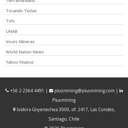
Tierramarillano
Tocando Teclas
TVN
UNAB
Voces Mineras
World Nation News
Yahoo Finance
+56 2 2364 4491
|
plusmining@plusmining.com
|
Plusmining
Isidora Goyenechea 3000, of. 2417, Las Condes,
Santiago, Chile