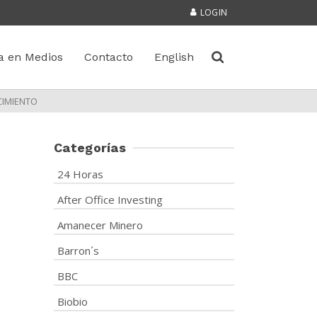
LOGIN
a en Medios
Contacto
English
CIMIENTO
Categorías
n
24 Horas
After Office Investing
Amanecer Minero
Barron´s
BBC
Biobio