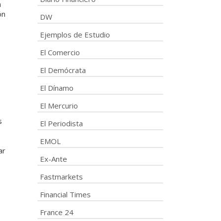
n
ón
DW
Ejemplos de Estudio
El Comercio
El Demócrata
El Dínamo
El Mercurio
s
El Periodista
EMOL
ar
Ex-Ante
Fastmarkets
Financial Times
France 24