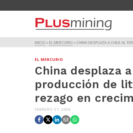
INICIO
»
EL MERCURIO
»
CHINA DESPLAZA A CHILE AL TE
EL MERCURIO
China desplaza a 
producción de lit
rezago en crecim
FEBRERO 27, 2026