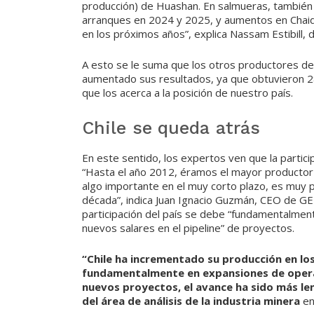
producción) de Huashan. En salmueras, también
arranques en 2024 y 2025, y aumentos en Chai
en los próximos años”, explica Nassam Estibill,
A esto se le suma que los otros productores de 
aumentado sus resultados, ya que obtuvieron 28
que los acerca a la posición de nuestro país.
Chile se queda atrás
En este sentido, los expertos ven que la partici
“Hasta el año 2012, éramos el mayor productor 
algo importante en el muy corto plazo, es muy p
década”, indica Juan Ignacio Guzmán, CEO de GEM
participación del país se debe “fundamentalment
nuevos salares en el pipeline” de proyectos.
“Chile ha incrementado su producción en lo
fundamentalmente en expansiones de operac
nuevos proyectos, el avance ha sido más len
del área de análisis de la industria minera
e