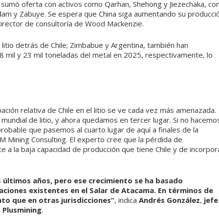
 sumó oferta con activos como Qarhan, Shehong y Jiezechaka, co
dam y Zabuye. Se espera que China siga aumentando su producci
 director de consultoría de Wood Mackenzie.
litio detrás de Chile; Zimbabue y Argentina, también han
 mil y 23 mil toneladas del metal en 2025, respectivamente, lo
pación relativa de Chile en el litio se ve cada vez más amenazada.
mundial de litio, y ahora quedamos en tercer lugar. Si no hacemo
robable que pasemos al cuarto lugar de aquí a finales de la
 Mining Consulting. El experto cree que la pérdida de
e a la baja capacidad de producción que tiene Chile y de incorpor
s últimos años, pero ese crecimiento se ha basado
iones existentes en el Salar de Atacama. En términos de
to que en otras jurisdicciones”
, indica
Andrés González
,
jefe
n
Plusmining
.