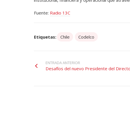
institucional, financiera y operacional que atravi
Fuente:
Radio 13C
Etiquetas:
Chile
Codelco
ENTRADA ANTERIOR
Desafíos del nuevo Presidente del Direct