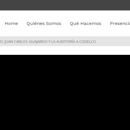
Home
Quiénes Somos
Qué Hacemos
Presenci
: JUAN CARLOS GUAJARDO Y LA AUDITORÍA A CODELCO