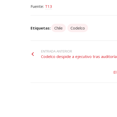
Fuente:
T13
Etiquetas:
Chile
Codelco
ENTRADA ANTERIOR
Codelco despide a ejecutivo tras auditorí
El