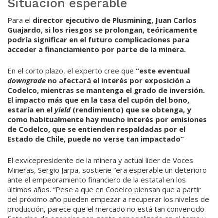
Situación esperable
Para el
director ejecutivo de Plusmining, Juan Carlos
Guajar­do,
si los riesgos se prolongan, teóricamente
podría significar en el futuro complicaciones para
acceder a financiamiento por parte de la minera.
En el corto plazo, el experto cree que
“este eventual
downgra­de
no afectará el interés por ex­posición a
Codelco, mientras se mantenga el grado de inversión.
El impacto más que en la tasa del cupón del bono,
estaría en el
yield
(rendimiento) que se obten­ga, y
como habitualmente hay mucho interés por emisiones
de Codelco, que se entienden res­paldadas por el
Estado de Chile, puede no verse tan impactado”
El exvicepresidente de la minera y actual líder de Voces
Mineras, Sergio Jarpa, sostiene “era esperable un deterioro
ante el empeoramiento financiero de la estatal en los
últimos años. “Pese a que en Codelco piensan que a partir
del próximo año pueden empezar a recuperar los niveles de
producción, parece que el mercado no está tan convencido.