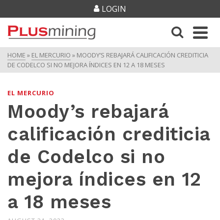
LOGIN
HOME
»
EL MERCURIO
»
MOODY’S REBAJARÁ CALIFICACIÓN CREDITICIA
DE CODELCO SI NO MEJORA ÍNDICES EN 12 A 18 MESES
EL MERCURIO
Moody’s rebajará
calificación crediticia
de Codelco si no
mejora índices en 12
a 18 meses