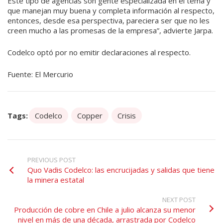
Este tipo de agencias son gente especializada en el tema y
que manejan muy buena y completa información al respecto,
enton­ces, desde esa perspectiva, pare­ciera ser que no les
creen mucho a las promesas de la empresa”, advierte Jarpa.
Codelco optó por no emitir declaraciones al respecto.
Fuente: El Mercurio
Tags:
Codelco
Copper
Crisis
PREVIOUS POST
Quo Vadis Codelco: las encrucijadas y salidas que tiene
la minera estatal
NEXT POST
Producción de cobre en Chile a julio alcanza su menor
nivel en más de una década, arrastrada por Codelco