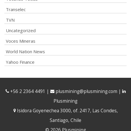
Transelec
TVN
Uncategorized
Voces Mineras
World Nation News
Yahoo Finance
+56 2 2364 4491
|
plusmining@plusmining.com
|
Plusmining
Isidora Goyenechea 3000, of. 2417, Las Condes,
Santiago, Chile
© 2026 Plusmining