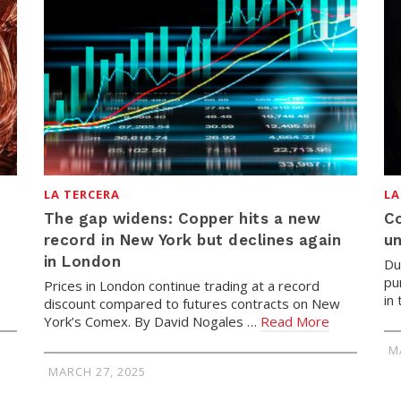
LA TERCERA
LA
The gap widens: Copper hits a new
Co
record in New York but declines again
un
in London
Du
pu
Prices in London continue trading at a record
in
discount compared to futures contracts on New
York’s Comex. By David Nogales …
Read More
M
MARCH 27, 2025