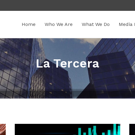
Home
Who We Are
What We Do
Media 
La Tercera