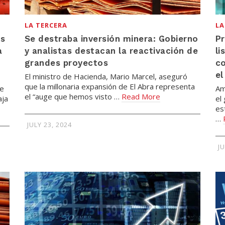
LA TERCERA
LA
os
Se destraba inversión minera: Gobierno
Pr
a
y analistas destacan la reactivación de
li
grandes proyectos
co
el
El ministro de Hacienda, Mario Marcel, aseguró
que la millonaria expansión de El Abra representa
de
Am
el “auge que hemos visto …
Read More
aja
el
es
…
JULY 23, 2024
JU