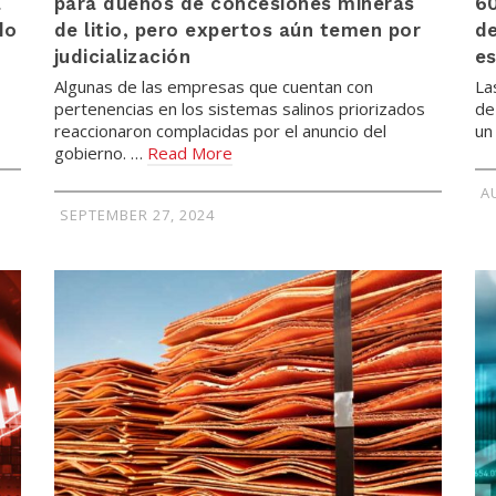
a
para dueños de concesiones mineras
60
do
de litio, pero expertos aún temen por
de
judicialización
e
Algunas de las empresas que cuentan con
La
pertenencias en los sistemas salinos priorizados
de
reaccionaron complacidas por el anuncio del
un
gobierno. …
Read More
A
SEPTEMBER 27, 2024