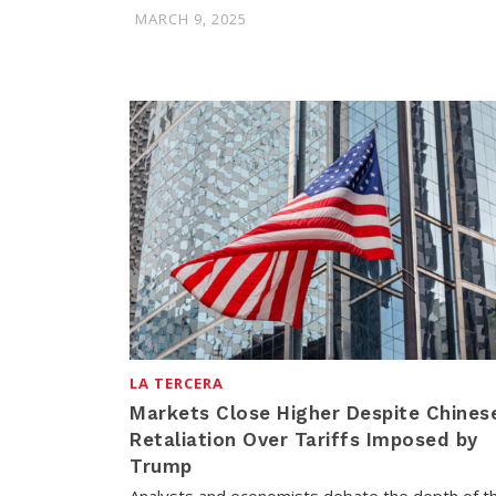
MARCH 9, 2025
LA TERCERA
Markets Close Higher Despite Chines
Retaliation Over Tariffs Imposed by
Trump
Analysts and economists debate the depth of t