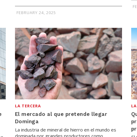
F
FEBRUARY 24, 2025
LA TERCERA
LA
e
El mercado al que pretende llegar
Qu
Dominga
pr
pr
La industria de mineral de hierro en el mundo es
dominada por grandes productores como
he
El