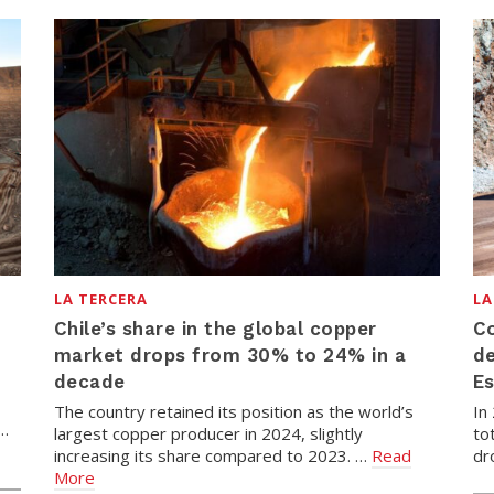
LA TERCERA
LA
Chile’s share in the global copper
C
market drops from 30% to 24% in a
de
decade
Es
The country retained its position as the world’s
In
 …
largest copper producer in 2024, slightly
to
increasing its share compared to 2023. …
Read
dr
More