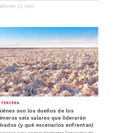
EBRUARY 12, 2025
 TERCERA
iénes son los dueños de los
imeros seis salares que liderarán
ivados (y qué escenarios enfrentan)
 proceso para asignar Contratos Especiales de