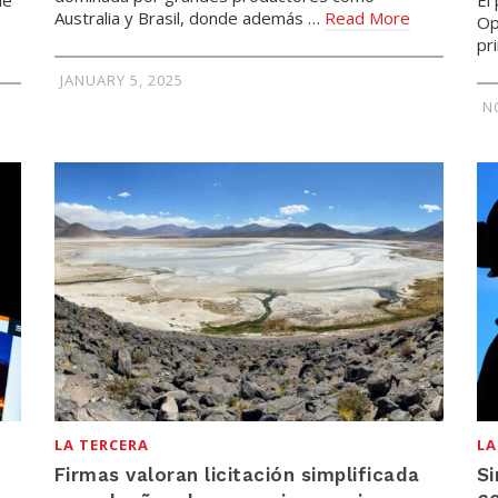
Australia y Brasil, donde además …
Read More
Op
pr
JANUARY 5, 2025
N
LA TERCERA
LA
Firmas valoran licitación simplificada
Si