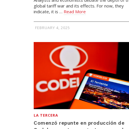
global tariff war and its effects. For now, they
indicate, it is …
Read More
FEBRUARY 4, 2025
LA TERCERA
Comenzó repunte en producción de