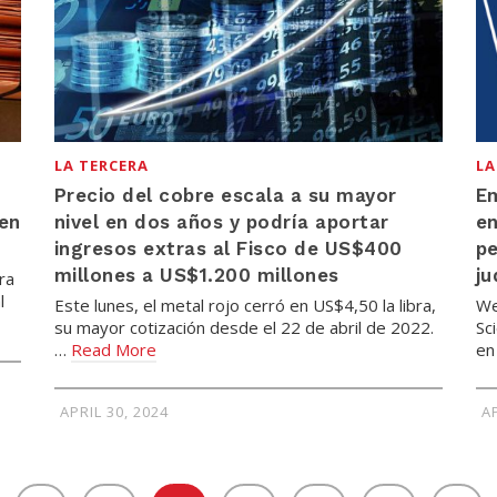
LA TERCERA
LA
Precio del cobre escala a su mayor
Em
ven
nivel en dos años y podría aportar
en
ingresos extras al Fisco de US$400
pe
millones a US$1.200 millones
ju
ra
l
Este lunes, el metal rojo cerró en US$4,50 la libra,
We
su mayor cotización desde el 22 de abril de 2022.
Sc
…
Read More
en
APRIL 30, 2024
AP