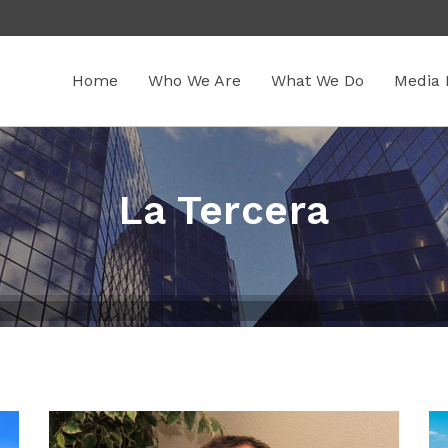
Home
Who We Are
What We Do
Media 
La Tercera