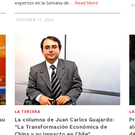
expertos en la Semana de …
Read More
O
OCTOBER 17, 2023
LA TERCERA
LA
su
La columna de Juan Carlos Guajardo:
Pr
“La Transformación Económica de
al
China y su Impacto en Chile”
dé