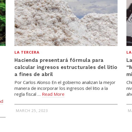
LA TERCERA
LA
Hacienda presentará fórmula para
La
calcular ingresos estructurales del litio
“M
a fines de abril
mi
Por Carlos Alonso En el gobierno analizan la mejor
Ch
manera de incorporar los ingresos del litio a la
ni
regla fiscal …
Read More
ah
ad
MARCH 25, 2023
M