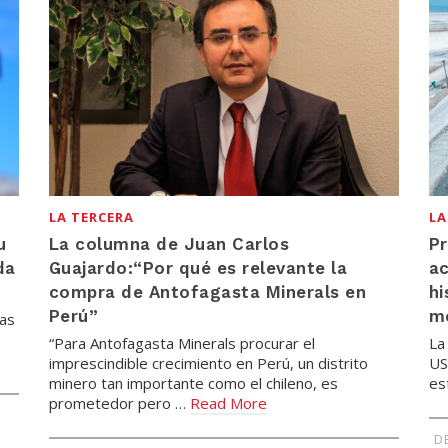
LA TERCERA
LA
u
La columna de Juan Carlos
Pr
da
Guajardo:“Por qué es relevante la
a
compra de Antofagasta Minerals en
hi
Perú”
m
das
“Para Antofagasta Minerals procurar el
La
imprescindible crecimiento en Perú, un distrito
US
minero tan importante como el chileno, es
es
prometedor pero …
Read More
D