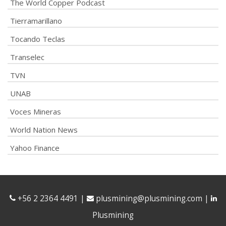
The World Copper Podcast
Tierramarillano
Tocando Teclas
Transelec
TVN
UNAB
Voces Mineras
World Nation News
Yahoo Finance
+56 2 2364 4491
|
plusmining@plusmining.com
|
Plusmining