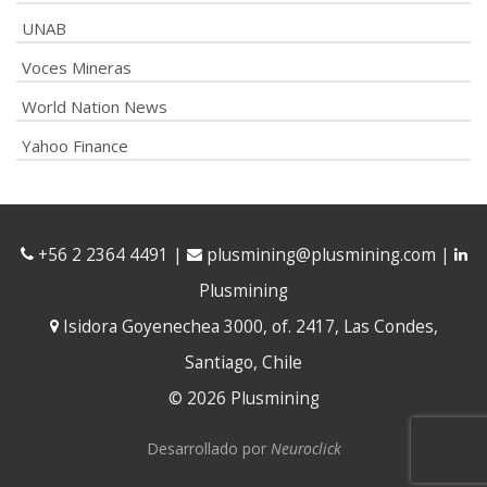
UNAB
Voces Mineras
World Nation News
Yahoo Finance
+56 2 2364 4491
|
plusmining@plusmining.com
|
Plusmining
Isidora Goyenechea 3000, of. 2417, Las Condes,
Santiago, Chile
© 2026 Plusmining
Desarrollado por
Neuroclick