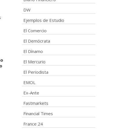
DW
s
Ejemplos de Estudio
El Comercio
El Demócrata
El Dínamo
mo
El Mercurio
do
El Periodista
EMOL
Ex-Ante
Fastmarkets
Financial Times
France 24
o