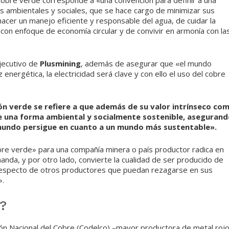
 cobre verde corresponde a «una convención para definir a una
s ambientales y sociales, que se hace cargo de minimizar sus
cer un manejo eficiente y responsable del agua, de cuidar la
s con enfoque de economía circular y de convivir en armonía con la
ejecutivo de
Plusmining
, además de asegurar que «el mundo
nergética, la electricidad será clave y con ello el uso del cobre
ón verde se refiere a que además de su valor intrínseco co
e una forma ambiental y socialmente sostenible, aseguran
 mundo persigue en cuanto a un mundo más sustentable».
obre verde» para una compañía minera o país productor radica en
nda, y por otro lado, convierte la cualidad de ser producido de
respecto de otros productores que puedan rezagarse en sus
».
?
ón Nacional del Cobre (Codelco) –mayor productora de metal roj