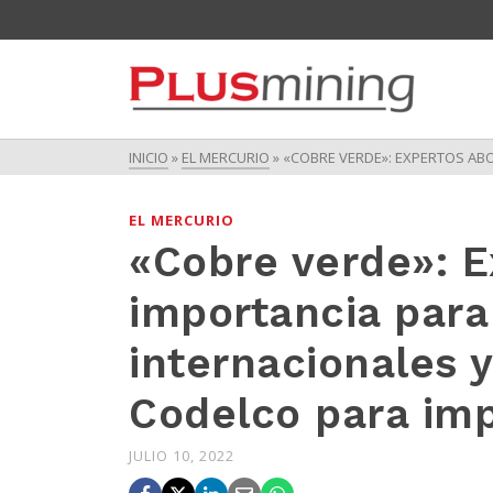
INICIO
»
EL MERCURIO
»
«COBRE VERDE»: EXPERTOS AB
EL MERCURIO
«Cobre verde»: E
importancia par
internacionales y
Codelco para imp
JULIO 10, 2022