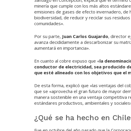
Santiago en Concepción, explica que el término
minería que cumple con los más altos estándare
emisiones de gases de efecto invernadero, de ha
biodiversidad, de reducir y reciclar sus residuo
comunidades».
Por su parte,
Juan Carlos Guajardo
, director 
avanza decididamente a descarbonizar su matriz e
aumentará en importancia».
En cuanto al cobre expuso que «
la denominaci
conductor de electricidad, sea producido d
que esté alineado con los objetivos que el
De esta forma, explicó que «las ventajas del c
que se «aprovecha el gran futuro de mayor dema
manera sostenible en una ventaja competitiva 
estándares productivos, ambientales y sociales
¿Qué se ha hecho en Chile
Fue en octubre del año pasado que la Corporaci