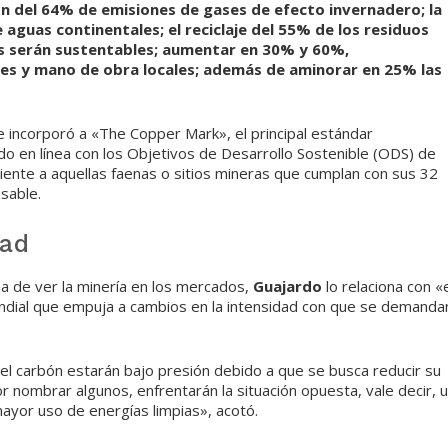
ón del 64% de emisiones de gases de efecto invernadero; la
aguas continentales; el reciclaje del 55% de los residuos
ues serán sustentables; aumentar en 30% y 60%,
s y mano de obra locales; además de aminorar en 25% las
se incorporó a «The Copper Mark», el principal estándar
rado en línea con los Objetivos de Desarrollo Sostenible (ODS) de
iente a aquellas faenas o sitios mineras que cumplan con sus 32
sable.
dad
a de ver la minería en los mercados,
Guajardo
lo relaciona con «
ndial que empuja a cambios en la intensidad con que se demanda
el carbón estarán bajo presión debido a que se busca reducir su
por nombrar algunos, enfrentarán la situación opuesta, vale decir, 
ayor uso de energías limpias», acotó.