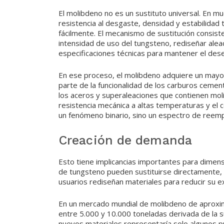
El molibdeno no es un sustituto universal. En m
resistencia al desgaste, densidad y estabilida
fácilmente. El mecanismo de sustitución consiste
intensidad de uso del tungsteno, rediseñar alea
especificaciones técnicas para mantener el des
En ese proceso, el molibdeno adquiere un mayo
parte de la funcionalidad de los carburos ceme
los aceros y superaleaciones que contienen molibd
resistencia mecánica a altas temperaturas y el c
un fenómeno binario, sino un espectro de reemp
Creación de demanda
Esto tiene implicancias importantes para dimen
de tungsteno pueden sustituirse directamente,
usuarios rediseñan materiales para reducir su ex
En un mercado mundial de molibdeno de aproxi
entre 5.000 y 10.000 toneladas derivada de la s
nuevos materiales representaría solo algunos p