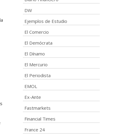
DW
la
Ejemplos de Estudio
El Comercio
El Demócrata
El Dínamo
s
El Mercurio
El Periodista
EMOL
Ex-Ante
os
Fastmarkets
Financial Times
e
France 24