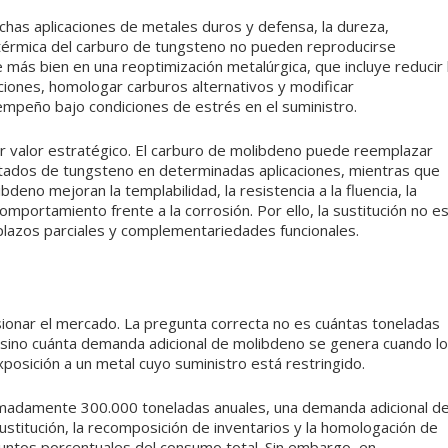
uchas aplicaciones de metales duros y defensa, la dureza,
d térmica del carburo de tungsteno no pueden reproducirse
 más bien en una reoptimización metalúrgica, que incluye reducir 
ciones, homologar carburos alternativos y modificar
empeño bajo condiciones de estrés en el suministro.
r valor estratégico. El carburo de molibdeno puede reemplazar
ntados de tungsteno en determinadas aplicaciones, mientras que
eno mejoran la templabilidad, la resistencia a la fluencia, la
omportamiento frente a la corrosión. Por ello, la sustitución no e
lazos parciales y complementariedades funcionales.
sionar el mercado. La pregunta correcta no es cuántas toneladas
 sino cuánta demanda adicional de molibdeno se genera cuando l
posición a un metal cuyo suministro está restringido.
madamente 300.000 toneladas anuales, una demanda adicional d
ustitución, la recomposición de inventarios y la homologación de
untos porcentuales del consumo total. Sin embargo, en