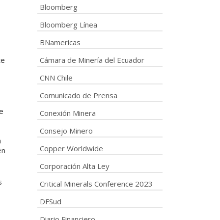
Bloomberg
Bloomberg Línea
BNamericas
te
Cámara de Minería del Ecuador
CNN Chile
Comunicado de Prensa
de
Conexión Minera
Consejo Minero
a
Copper Worldwide
én
Corporación Alta Ley
s
Critical Minerals Conference 2023
DFSud
Diario Financiero