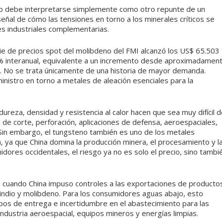
 no debe interpretarse simplemente como otro repunte de un
señal de cómo las tensiones en torno a los minerales críticos se
es industriales complementarias.
erie de precios spot del molibdeno del FMI alcanzó los US$ 65.503
% interanual, equivalente a un incremento desde aproximadamen
a. No se trata únicamente de una historia de mayor demanda.
nistro en torno a metales de aleación esenciales para la
dureza, densidad y resistencia al calor hacen que sea muy difícil 
de corte, perforación, aplicaciones de defensa, aeroespaciales,
Sin embargo, el tungsteno también es uno de los metales
a, ya que China domina la producción minera, el procesamiento y l
idores occidentales, el riesgo ya no es solo el precio, sino tambi
5, cuando China impuso controles a las exportaciones de producto
, indio y molibdeno. Para los consumidores aguas abajo, esto
pos de entrega e incertidumbre en el abastecimiento para las
industria aeroespacial, equipos mineros y energías limpias.