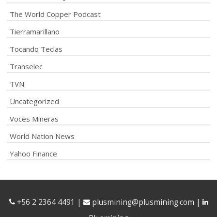
The World Copper Podcast
Tierramarillano
Tocando Teclas
Transelec
TVN
Uncategorized
Voces Mineras
World Nation News
Yahoo Finance
+56 2 2364 4491
|
plusmining@plusmining.com
|