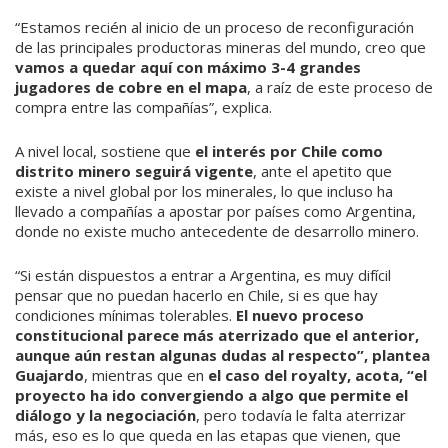
“Estamos recién al inicio de un proceso de reconfiguración
de las principales pro­ductoras mineras del mundo, creo que
va­mos a quedar aquí con máximo 3-4 gran­des
jugadores de cobre en el mapa
, a raíz de este proceso de
compra entre las com­pañías”, explica.
A nivel local, sostiene que
el interés por Chile como
distrito minero seguirá vigen­te
, ante el apetito que
existe a nivel global por los minerales, lo que incluso ha
lleva­do a compañías a apostar por países como Argentina,
donde no existe mucho antece­dente de desarrollo minero.
“Si están dispuestos a entrar a Argentina, es muy difícil
pensar que no puedan hacerlo en Chile, si es que hay
condiciones mínimas tolerables.
El nuevo proceso
constitucional parece más aterrizado que el anterior,
aun­que aún restan algunas dudas al respecto”, plantea
Guajardo
, mientras que en
el caso del royalty, acota, “el
proyecto ha ido conver­giendo a algo que permite el
diálogo y la ne­gociación
, pero todavía le falta aterrizar
más, eso es lo que queda en las etapas que vienen, que