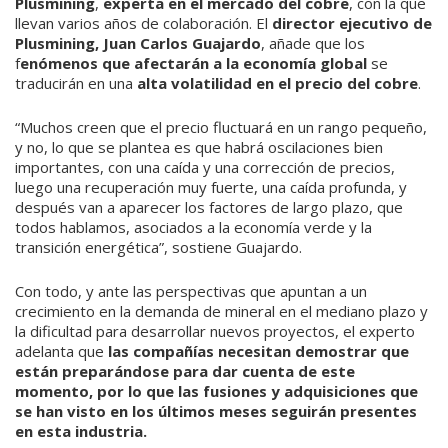
Plusmining
,
experta en el mercado del cobre
, con la que
llevan va­rios años de colaboración. El
director eje­cutivo de
Plusmining, Juan Carlos Guajar­do
, añade que los
f
enómenos que afecta­rán a la economía global
se
traducirán en una
alta volatilidad en el precio del cobre
.
“Muchos creen que el precio fluctuará en un rango pequeño,
y no, lo que se plantea es que habrá oscilaciones bien
importantes, con una caída y una corrección de precios,
luego una recuperación muy fuerte, una caí­da profunda, y
después van a aparecer los factores de largo plazo, que
todos hablamos, asociados a la economía verde y la
transición energética”, sostiene Guajardo.
Con todo, y ante las perspectivas que apuntan a un
crecimiento en la demanda de mineral en el mediano plazo y
la difi­cultad para desarrollar nuevos proyectos, el experto
adelanta que
las compañías ne­cesitan demostrar que
están preparándose para dar cuenta de este
momento, por lo que las fusiones y adquisiciones que
se han visto en los últimos meses seguirán presentes
en esta industria.