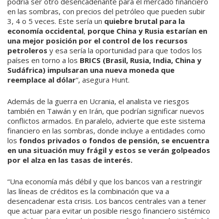
podría ser otro de­sencadenante para el mercado financiero
en las sombras, con precios del petróleo que pueden subir
3, 4 o 5 veces. Este sería un
quiebre brutal para la
economía occi­dental
,
porque China y Rusia estarían en
una mejor posición por el control de los re­cursos
petroleros
y esa sería la oportuni­dad para que todos los
países en torno a los
BRICS (Brasil, Rusia, India, China y
Sudá­frica) impulsaran una nueva moneda que
reemplace al dólar
“, asegura Hunt.
Además de la guerra en Ucrania, el ana­lista ve riesgos
también en Taiwán y en Irán, que podrían significar nuevos
conflic­tos armados. En paralelo, advierte que este sistema
financiero en las sombras, donde incluye a entidades como
los
fondos priva­dos o fondos de pensión, se encuentra
en una situación muy frágil y estos se verán golpeados
por el alza en las tasas de interés.
“Una economía más débil y que los ban­cos van a restringir
las líneas de créditos es la combinación que va a
desencadenar esta crisis. Los bancos centrales van a tener
que ac­tuar para evitar un posible riesgo financiero sistémico