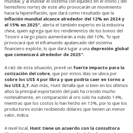
mundial, y al inundar el sistema con liquidez en el otoño ( del
hemisferio nor­te) de este año provocarán un movimiento
hacia la hiperinflación, que dará como resul­tado que la
inflación mundial alcance alre­dedor del 12% en 2024 y
el 15% en 2025″
, alerta el también experto en la industria
chi­na, quien agrega que los rendimientos de los bonos del
Tesoro a largo plazo aumentarán a más del 10%, “lo que
provocará que el in­framundo apalancado del sistema
financie­ro explote, lo que dará lugar a una
depresión global
que comenzará alrededor de 2025″.
A raíz de esta situación, prevé un
fuerte impacto para la
cotización del cobre
, que por estos días se ubica por
sobre los US$ 4 por libra y que podría caer en torno a
los US$ 2,7.
Aún más, Hunt detalla que si bien en los últimos
años la principal exporta­ción del país ha crecido mucho
nominal­mente, en comparación al oro solo ha subi­do 14%,
mientras que los costos lo han he­cho en 13%, por lo que los
productores están recibiendo dólares que tienen un menor
valor, indica.
A nivel local,
Hunt tiene un acuerdo con la consultora