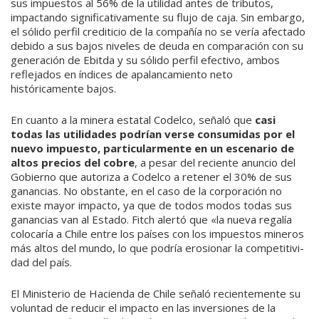
sus impuestos al 56% de la utilidad antes de tribu­tos,
impactando significativa­mente su flujo de caja. Sin embargo,
el sólido perfil crediticio de la compañía no se vería afec­tado
debido a sus bajos niveles de deuda en comparación con su
generación de Ebitda y su sólido perfil efectivo, ambos
reflejados en índices de apalancamiento neto
históricamente bajos.
En cuanto a la minera estatal Codelco, señaló que
casi
todas las utilidades podrían verse con­sumidas por el
nuevo impuesto, particularmente en un escenario de
altos precios del cobre
, a pesar del reciente anuncio del
Gobierno que autoriza a Codelco a retener el 30% de sus
ganancias. No obstante, en el caso de la cor­poración no
existe mayor im­pacto, ya que de todos modos todas sus
ganancias van al Estado. Fitch alertó que «la nueva regalía
colocaría a Chile entre los países con los impuestos mine­ros
más altos del mundo, lo que podría erosionar la competitivi­
dad del país.
El Ministerio de Hacienda de Chile señaló recientemente su
voluntad de reducir el impacto en las inversiones de la