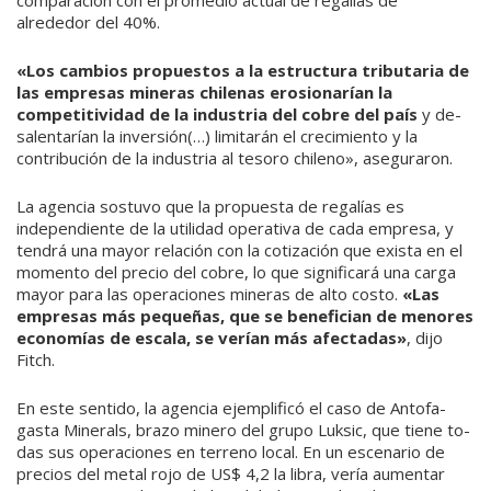
comparación con el promedio actual de regalías de
alrededor del 40%.
«Los cambios propuestos a la estructura tributaria de
las em­presas mineras chilenas erosio­narían la
competitividad de la industria del cobre del país
y de­
salentarían la inversión(…) limi­tarán el crecimiento y la
contribución de la industria al tesoro chileno», aseguraron.
La agencia sostuvo que la pro­puesta de regalías es
independiente de la utilidad operativa de cada empresa, y
tendrá una mayor relación con la cotización que exista en el
momento del precio del cobre, lo que signifi­cará una carga
mayor para las operaciones mineras de alto cos­to.
«Las
empresas más pequeñas, que se benefician de meno­res
economías de escala, se ve­rían más afectadas»
, dijo
Fitch.
En este sentido, la agencia ejemplificó el caso de Antofa­
gasta Minerals, brazo minero del grupo Luksic, que tiene to­
das sus operaciones en terreno local. En un escenario de
precios del metal rojo de US$ 4,2 la libra, vería aumentar