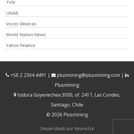
TVN
UNAB
Voces Mineras
World Nation News
Yahoo Finance
+56 2 2364 4491
|
plusmining@plusmining.com
|
Plusmining
Isidora Goyenechea 3000, of. 2417, Las Condes,
Santiago, Chile
© 2026 Plusmining
Desarrollado por
Neuroclick